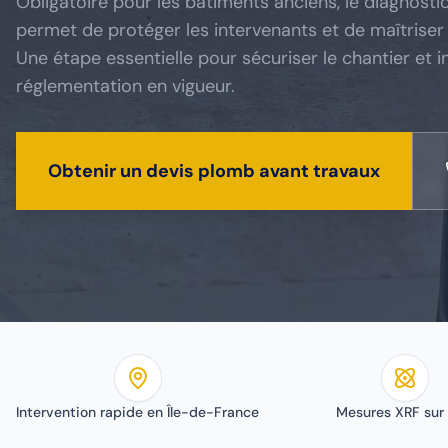
Obligatoire pour les bâtiments anciens, le diagnost
permet de protéger les intervenants et de maîtriser 
Une étape essentielle pour sécuriser le chantier et i
réglementation en vigueur.
Obtenir un devis plomb avant travaux
Intervention rapide en Île-de-France
Mesures XRF sur 