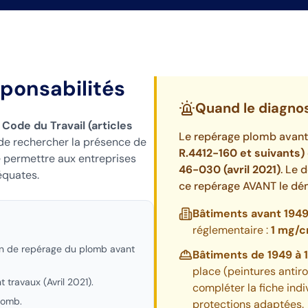
ponsabilités
Quand le diagnost
u
Code du Travail (articles
Le repérage plomb avant 
n de rechercher la présence de
R.4412-160 et suivants)
e permettre aux entreprises
46-030 (avril 2021)
. Le 
équates.
ce repérage AVANT le dém
Bâtiments avant 1949
réglementaire :
1 mg/c
ion de repérage du plomb avant
Bâtiments de 1949 à 1
place (peintures antiro
travaux (Avril 2021).
compléter la fiche indi
lomb.
protections adaptées.