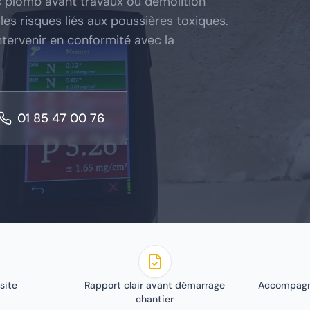
ic plomb avant travaux ou démolition
les risques liés aux poussières toxiques.
ntervenir en conformité avec la
01 85 47 00 76
site
Rapport clair avant démarrage
Accompagn
chantier