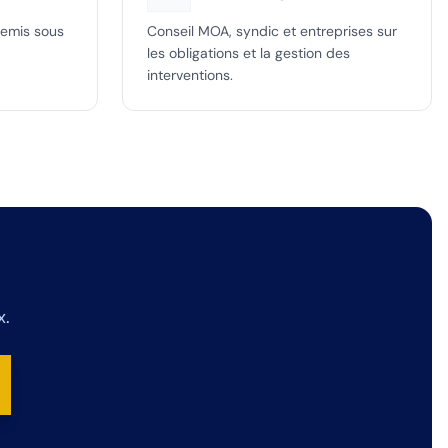
remis sous
Conseil MOA, syndic et entreprises sur
les obligations et la gestion des
interventions.
x.