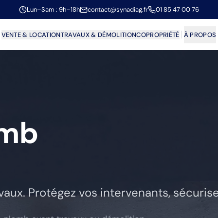
Lun–Sam : 9h–18h
contact@synadiag.fr
01 85 47 00 76
VENTE & LOCATION
TRAVAUX & DÉMOLITION
COPROPRIÉTÉ
À PROPOS
omb
avaux. Protégez vos intervenants, sécurise