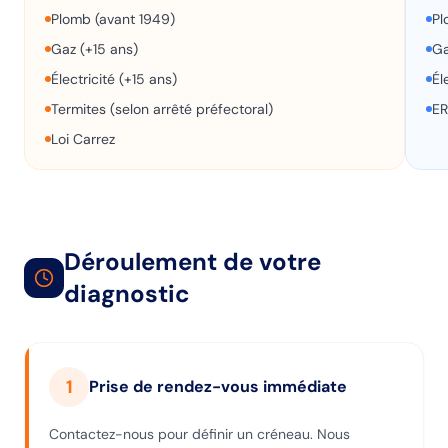
Plomb (avant 1949)
Pl
Gaz (+15 ans)
Ga
Électricité (+15 ans)
Él
Termites (selon arrêté préfectoral)
ER
Loi Carrez
Déroulement de votre
diagnostic
1
Prise de rendez-vous immédiate
Contactez-nous pour définir un créneau. Nous