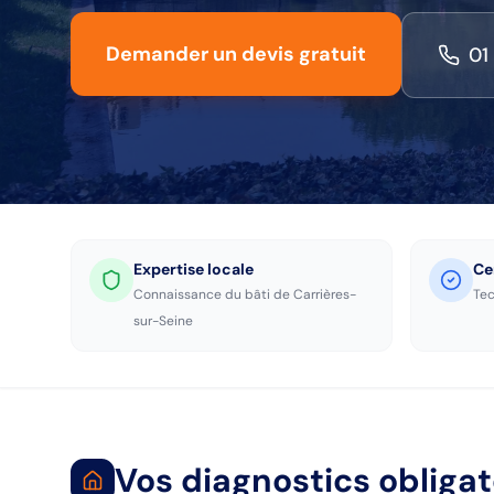
Demander un devis gratuit
01
Expertise locale
Ce
Connaissance du bâti de
Carrières-
Tec
sur-Seine
Vos diagnostics obliga