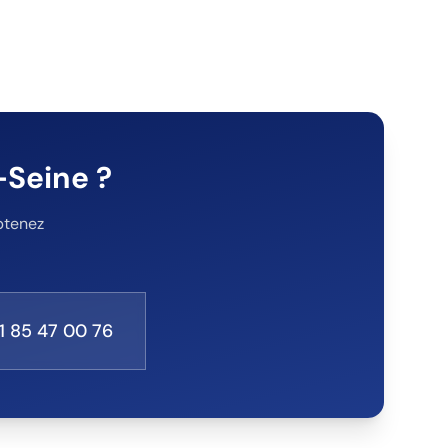
-Seine
?
btenez
1 85 47 00 76