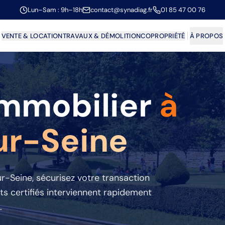
Lun–Sam : 9h–18h
contact@synadiag.fr
01 85 47 00 76
VENTE & LOCATION
TRAVAUX & DÉMOLITION
COPROPRIÉTÉ
À PROPOS
Immobilier
à
ur-Seine
ur-Seine
, sécurisez votre transaction
s certifiés interviennent rapidement
.