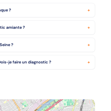
+
sque ?
+
stic amiante ?
+
-Seine ?
+
ois-je faire un diagnostic ?