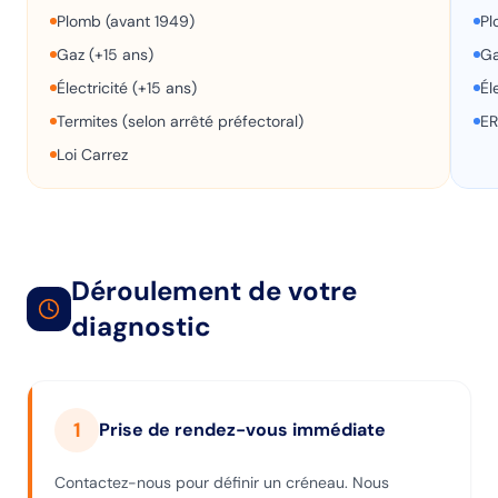
Plomb (avant 1949)
Pl
Gaz (+15 ans)
Ga
Électricité (+15 ans)
Él
Termites (selon arrêté préfectoral)
ER
Loi Carrez
Déroulement de votre
diagnostic
1
Prise de rendez-vous immédiate
Contactez-nous pour définir un créneau. Nous