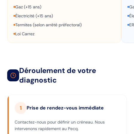
Gaz (+15 ans)
Ga
Électricité (+15 ans)
Él
Termites (selon arrêté préfectoral)
ER
Loi Carrez
Déroulement de votre
diagnostic
1
Prise de rendez-vous immédiate
Contactez-nous pour définir un créneau. Nous
intervenons rapidement au Pecq.