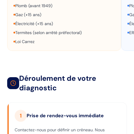
Plomb (avant 1949)
Pl
Gaz (+15 ans)
Ga
Électricité (+15 ans)
Él
Termites (selon arrêté préfectoral)
ER
Loi Carrez
Déroulement de votre
diagnostic
1
Prise de rendez-vous immédiate
Contactez-nous pour définir un créneau. Nous