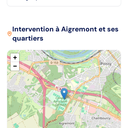
Intervention
à Aigremont
et ses
quartiers
+
−