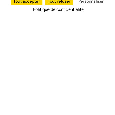
Tout accepter
Tout refuser
Personnaliser
Politique de confidentialité
Votre partenaire de confiance pour tous vos diagnostics
immobiliers professionnels en Île-de-France.
Nos Services
DPE
Diagnostic Électrique
Diagnostic Amiante
Diagnostic Termites