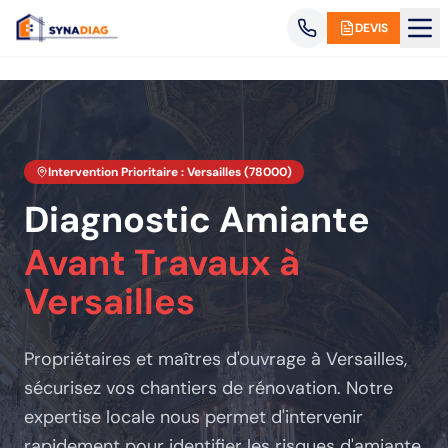
Panneau de gestion des cookies
DEVIS
Intervention Prioritaire :
Versailles
(
78000
)
Diagnostic Amiante
Avant Travaux
à
Versailles
Propriétaires et maîtres d'ouvrage
à Versailles
,
sécurisez vos chantiers de rénovation. Notre
expertise locale nous permet d'intervenir
rapidement pour identifier les risques d'amiante