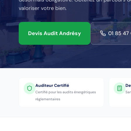
valoriser votre bien.
Devis Audit
Andrésy
01 85 47
Auditeur Certifié
De
Certifié pour les audits énergétiques
San
réglementaires