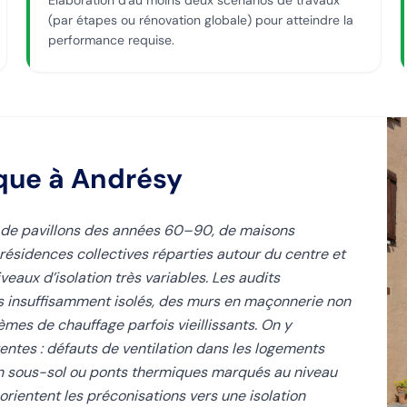
Élaboration d'au moins deux scénarios de travaux
(par étapes ou rénovation globale) pour atteindre la
performance requise.
ique
à Andrésy
 de pavillons des années 60–90, de maisons
résidences collectives réparties autour du centre et
veaux d’isolation très variables. Les audits
 insuffisamment isolés, des murs en maçonnerie non
èmes de chauffage parfois vieillissants. On y
ntes : défauts de ventilation dans les logements
en sous-sol ou ponts thermiques marqués au niveau
rientent les préconisations vers une isolation