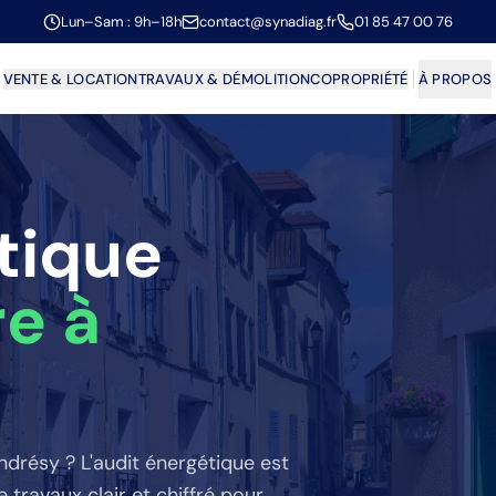
Lun–Sam : 9h–18h
contact@synadiag.fr
01 85 47 00 76
VENTE & LOCATION
TRAVAUX & DÉMOLITION
COPROPRIÉTÉ
À PROPOS
tique
re
à
ndrésy
? L'audit énergétique est
travaux clair et chiffré pour