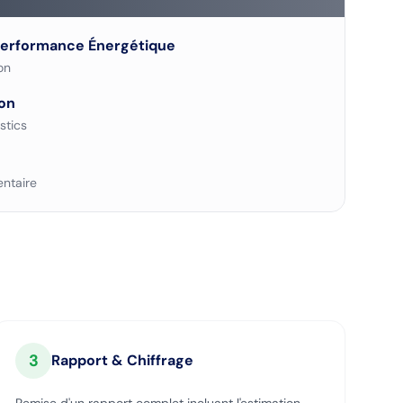
Performance Énergétique
on
on
stics
ntaire
3
Rapport & Chiffrage