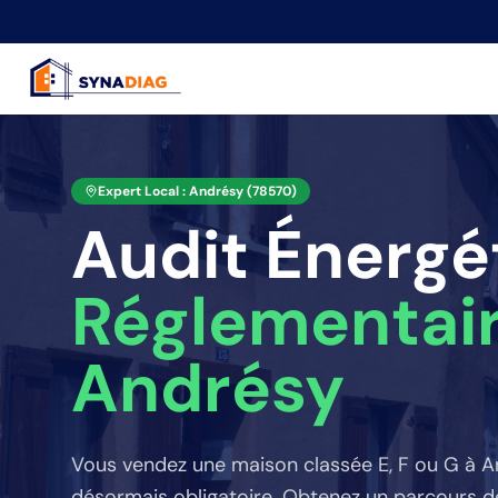
Panneau de gestion des cookies
Expert Local :
Andrésy
(
78570
)
Audit Énergé
Réglementai
Andrésy
Vous vendez une maison classée E, F ou G
à A
désormais obligatoire. Obtenez un parcours de 