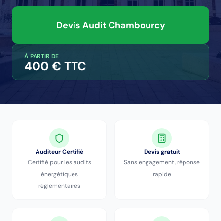
Devis Audit
Chambourcy
À PARTIR DE
400 € TTC
Auditeur Certifié
Devis gratuit
Certifié pour les audits
Sans engagement, réponse
énergétiques
rapide
réglementaires