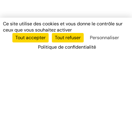
Ce site utilise des cookies et vous donne le contrôle sur
ceux que vous souhaitez activer
Tout accepter
Tout refuser
Personnaliser
Politique de confidentialité
Votre partenaire de confiance pour tous vos diagnostics
immobiliers professionnels en Île-de-France.
Nos Services