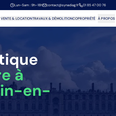
Lun–Sam : 9h–18h
contact@synadiag.fr
01 85 47 00 76
VENTE & LOCATION
TRAVAUX & DÉMOLITION
COPROPRIÉTÉ
À PROPOS
tique
re
à
in-en-