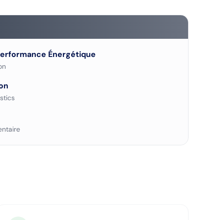
Performance Énergétique
on
on
stics
ntaire