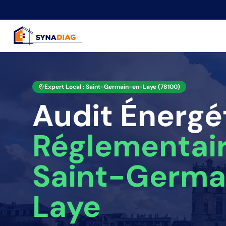
Panneau de gestion des cookies
Expert Local :
Saint-Germain-en-Laye
(
78100
)
Audit Énergé
Réglementai
Saint-Germa
Laye