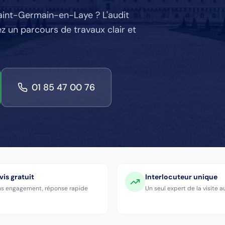
aint-Germain-en-Laye
? L'audit
z un parcours de travaux clair et
01 85 47 00 76
vis gratuit
Interlocuteur unique
s engagement, réponse rapide
Un seul expert de la visite a