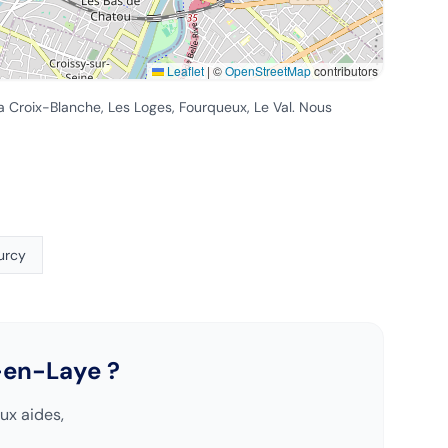
Leaflet
|
©
OpenStreetMap
contributors
 La Croix-Blanche, Les Loges, Fourqueux, Le Val
. Nous
urcy
-en-Laye
?
ux aides,