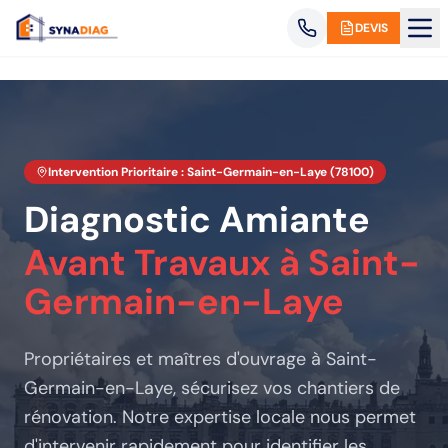
Panneau de gestion des cookies
DEVIS
Intervention Prioritaire :
Saint-Germain-en-Laye
(
78100
)
Diagnostic Amiante
Avant Travaux
à Saint-
Germain-en-Laye
Propriétaires et maîtres d'ouvrage
à Saint-
Germain-en-Laye
, sécurisez vos chantiers de
rénovation. Notre expertise locale nous permet
d'intervenir rapidement pour identifier les