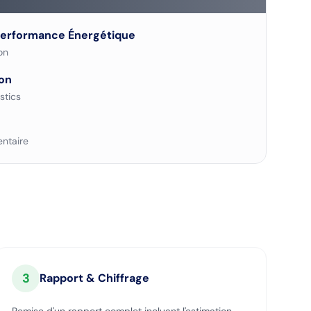
Performance Énergétique
on
on
stics
ntaire
3
Rapport & Chiffrage