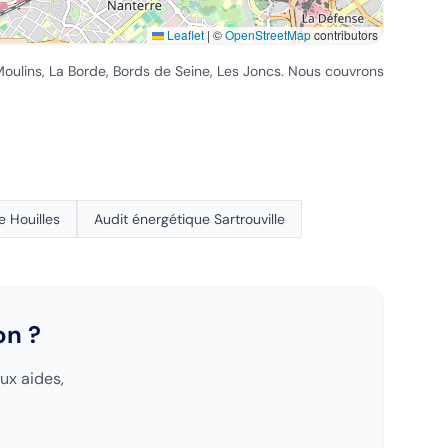
Leaflet
|
©
OpenStreetMap
contributors
 Moulins, La Borde, Bords de Seine, Les Joncs
. Nous couvrons
ue
Houilles
Audit énergétique
Sartrouville
on
?
ux aides,