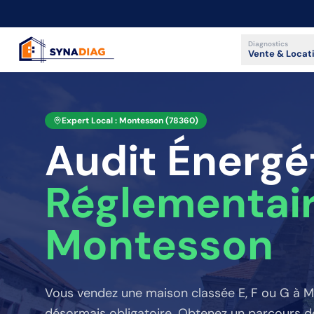
Panneau de gestion des cookies
Diagnostics
Vente & Locat
Expert Local :
Montesson
(
78360
)
Audit Énergé
Réglementai
Montesson
Vous vendez une maison classée E, F ou G
à M
désormais obligatoire. Obtenez un parcours de 