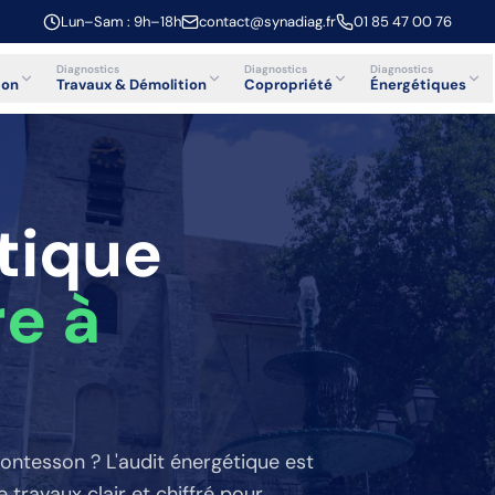
Lun–Sam : 9h–18h
contact@synadiag.fr
01 85 47 00 76
Diagnostics
Diagnostics
Diagnostics
ion
Travaux & Démolition
Copropriété
Énergétiques
tique
re
à
ontesson
? L'audit énergétique est
travaux clair et chiffré pour