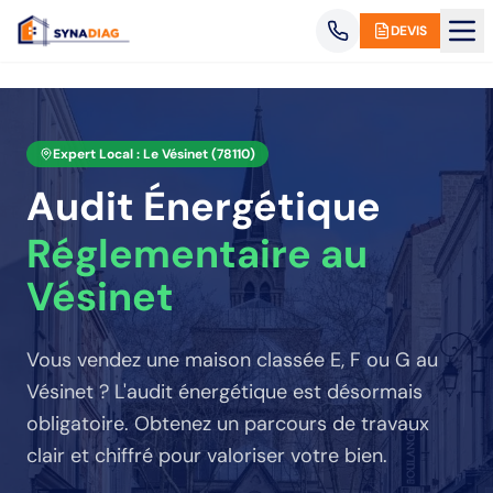
Panneau de gestion des cookies
DEVIS
Expert Local :
Le Vésinet
(
78110
)
Audit Énergétique
Réglementaire
au
Vésinet
Vous vendez une maison classée E, F ou G
au
Vésinet
? L'audit énergétique est désormais
obligatoire. Obtenez un parcours de travaux
clair et chiffré pour valoriser votre bien.