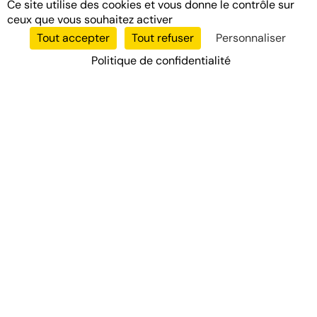
Ce site utilise des cookies et vous donne le contrôle sur
ceux que vous souhaitez activer
Tout accepter
Tout refuser
Personnaliser
Politique de confidentialité
Votre partenaire de confiance pour tous vos diagnostics
immobiliers professionnels en Île-de-France.
Nos Services
DPE
Diagnostic Électrique