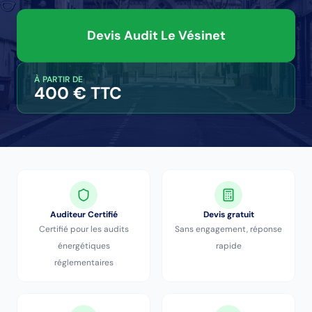
Devis Audit
Le Vésinet
À PARTIR DE
400 € TTC
Auditeur Certifié
Devis gratuit
Certifié pour les audits
Sans engagement, réponse
énergétiques
rapide
réglementaires