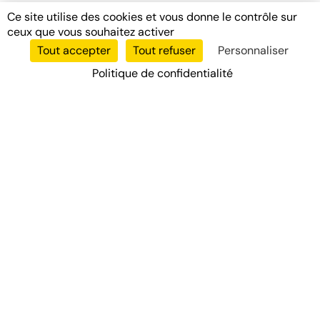
Ce site utilise des cookies et vous donne le contrôle sur
ceux que vous souhaitez activer
Tout accepter
Tout refuser
Personnaliser
Politique de confidentialité
Votre partenaire de confiance pour tous vos diagnostics
immobiliers professionnels en Île-de-France.
Nos Services
DPE
Diagnostic Électrique