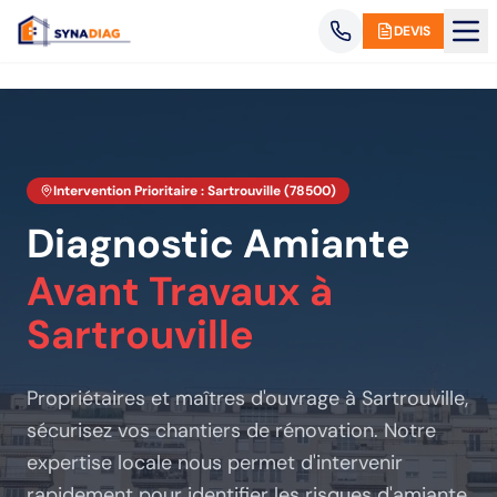
Panneau de gestion des cookies
DEVIS
Intervention Prioritaire :
Sartrouville
(
78500
)
Diagnostic Amiante
Avant Travaux
à
Sartrouville
Propriétaires et maîtres d'ouvrage
à Sartrouville
,
sécurisez vos chantiers de rénovation. Notre
expertise locale nous permet d'intervenir
rapidement pour identifier les risques d'amiante