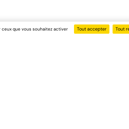
Tout accepter
Tout r
ur ceux que vous souhaitez activer
es
Liens Rapides
À propos
lectrique
FAQ
miante
Conditions Générales de Ve
ermites
Mentions légales
az
lomb