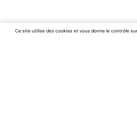
Ce site utilise des cookies et vous donne le contrôle s
Nos Servic
DPE
Votre partenaire de confiance pour tous
Diagnostic É
vos diagnostics immobiliers
Diagnostic A
professionnels en Île-de-France.
Diagnostic T
Diagnostic G
Diagnostic P