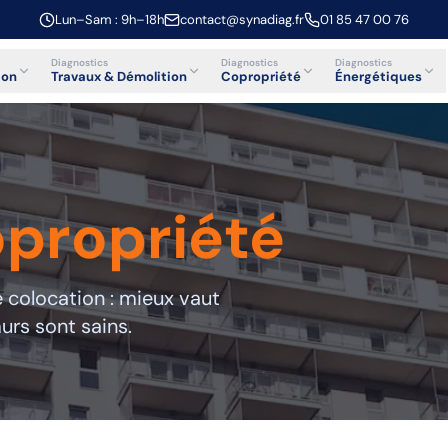
Lun–Sam : 9h–18h
contact@synadiag.fr
01 85 47 00 76
Diagnostics
Diagnostics
Diagnostics
ion
Travaux & Démolition
Copropriété
Énergétiques
propriété
colocation : mieux vaut
urs sont sains.