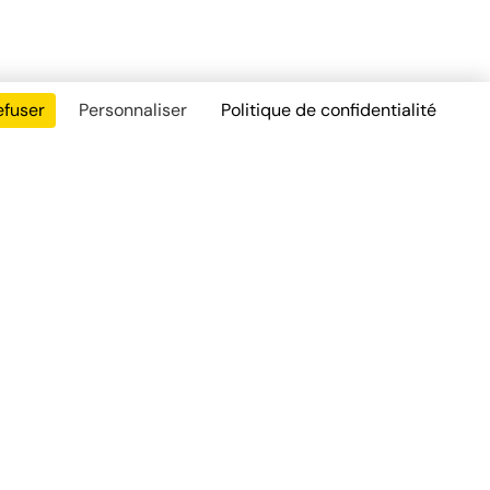
efuser
Personnaliser
Politique de confidentialité
Contact
01 85 47 00 76
contact@synadiag.fr
nte (PDF)
3 Rue Maryse Bastié
78300
Poissy
, France