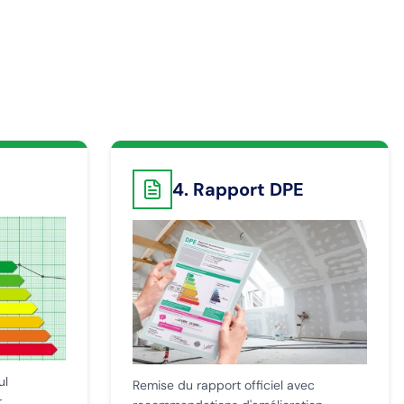
4. Rapport DPE
ul
Remise du rapport officiel avec
r